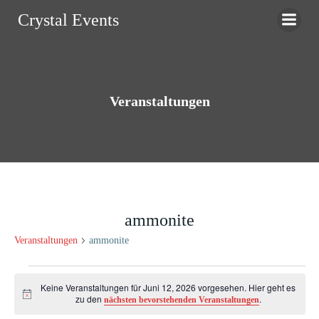
Zum
Crystal Events
Inhalt
springen
Veranstaltungen
ammonite
Veranstaltungen
ammonite
Veranstaltungen
Keine Veranstaltungen für Juni 12, 2026 vorgesehen. Hier geht es
Hinweis
zu den
.
nächsten bevorstehenden Veranstaltungen
für