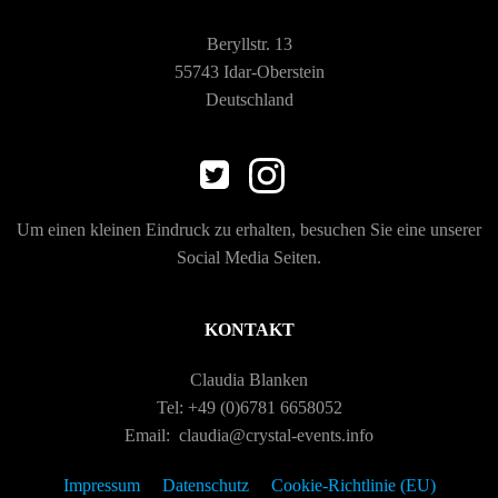
-
u
Beryllstr. 13
N
55743 Idar-Oberstein
n
Deutschland
a
g
v
A
i
n
Um einen kleinen Eindruck zu erhalten, besuchen Sie eine unserer
Social Media Seiten.
g
s
a
i
KONTAKT
c
t
Claudia Blanken
Tel: +49 (0)6781 6658052
h
i
Email: claudia@crystal-events.info
t
Impressum
Datenschutz
Cookie-Richtlinie (EU)