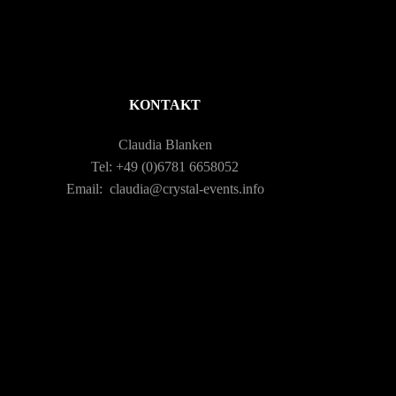
n
t
-
u
N
n
KONTAKT
a
g
Claudia Blanken
Tel: +49 (0)6781 6658052
v
A
Email: claudia@crystal-events.info
i
n
g
s
a
i
c
t
h
i