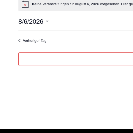
Veranstaltungen
Keine Veranstaltungen für August 6, 2026 vorgesehen. Hier g
Hinweis
für
8/6/2026
August
Datum
wählen.
6,
Vorheriger Tag
2026