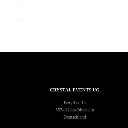
r
v
o
n
V
e
r
CRYSTAL EVENTS UG
a
Beryllstr. 13
n
55743 Idar-Oberstein
Deutschland
s