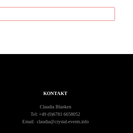
n
t
-
u
N
n
a
g
v
A
i
n
g
s
KONTAKT
a
i
Claudia Blanken
c
t
Tel: +49 (0)6781 6658052
Email: claudia@crystal-events.info
h
i