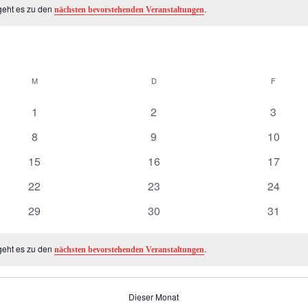
geht es zu den
.
nächsten bevorstehenden Veranstaltungen
M
MITTWOCH
D
DONNERSTAG
F
FREITA
0
0
0
1
2
3
Veranstaltungen
Veranstaltungen
Veranst
0
0
0
8
9
10
Veranstaltungen
Veranstaltungen
Veranst
0
0
0
15
16
17
Veranstaltungen
Veranstaltungen
Veranst
0
0
0
22
23
24
Veranstaltungen
Veranstaltungen
Veranst
0
0
0
29
30
31
Veranstaltungen
Veranstaltungen
Veranst
geht es zu den
.
nächsten bevorstehenden Veranstaltungen
Dieser Monat