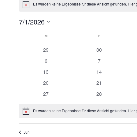
Veranstaltungen
Es wurden keine Ergebnisse für diese Ansicht gefunden. Hier 
Hinweis
7/1/2026
Datum
K
M
MONTAG
D
DIENSTAG
wählen.
0
0
a
29
30
Veranstaltungen
Veranstaltungen
0
0
6
7
l
Veranstaltungen
Veranstaltungen
0
0
13
14
Veranstaltungen
Veranstaltungen
e
0
0
20
21
Veranstaltungen
Veranstaltungen
0
0
n
27
28
Veranstaltungen
Veranstaltungen
d
Es wurden keine Ergebnisse für diese Ansicht gefunden. Hier 
Hinweis
e
Juni