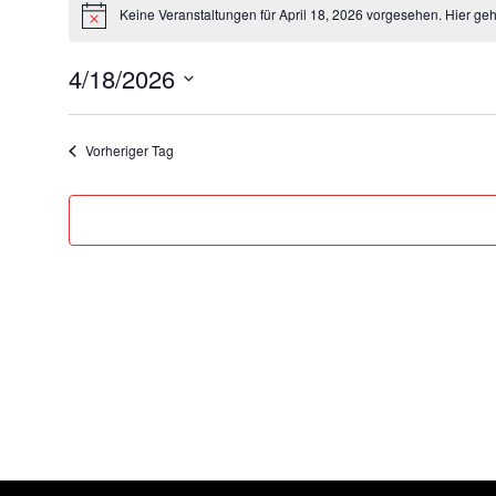
Veranstaltungen
Keine Veranstaltungen für April 18, 2026 vorgesehen. Hier ge
Hinweis
für
4/18/2026
April
Datum
wählen.
18,
Vorheriger Tag
2026