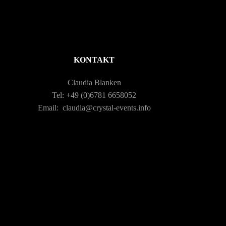
n
t
-
u
N
n
KONTAKT
a
g
Claudia Blanken
Tel: +49 (0)6781 6658052
v
A
Email: claudia@crystal-events.info
i
n
g
s
a
i
c
t
h
i