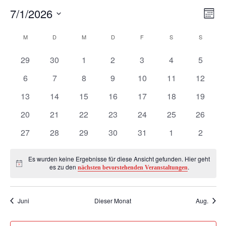
7/1/2026
A
V
Monat
Datum
e
K
n
M
MONTAG
D
DIENSTAG
M
MITTWOCH
D
DONNERSTAG
F
FREITAG
S
SAMSTAG
S
SONNTA
wählen.
r
0
0
0
0
0
0
0
a
29
30
1
2
3
4
5
s
Veranstaltungen
Veranstaltungen
Veranstaltungen
Veranstaltungen
Veranstaltungen
Veranstaltunge
Veranst
0
0
0
0
0
0
0
6
7
8
9
10
11
12
a
l
i
Veranstaltungen
Veranstaltungen
Veranstaltungen
Veranstaltungen
Veranstaltungen
Veranstaltungen
Veranst
0
0
0
0
0
0
0
13
14
15
16
17
18
19
n
Veranstaltungen
Veranstaltungen
Veranstaltungen
Veranstaltungen
Veranstaltungen
Veranstaltungen
Veranst
e
c
0
0
0
0
0
0
0
20
21
22
23
24
25
26
Veranstaltungen
Veranstaltungen
Veranstaltungen
Veranstaltungen
Veranstaltungen
Veranstaltungen
Veranst
s
0
0
0
0
0
0
0
n
27
28
29
30
31
1
2
h
Veranstaltungen
Veranstaltungen
Veranstaltungen
Veranstaltungen
Veranstaltungen
Veranstaltunge
Veranst
t
d
t
Es wurden keine Ergebnisse für diese Ansicht gefunden. Hier geht
Hinweis
es zu den
.
nächsten bevorstehenden Veranstaltungen
a
e
e
l
Juni
Dieser Monat
Aug.
r
n
t