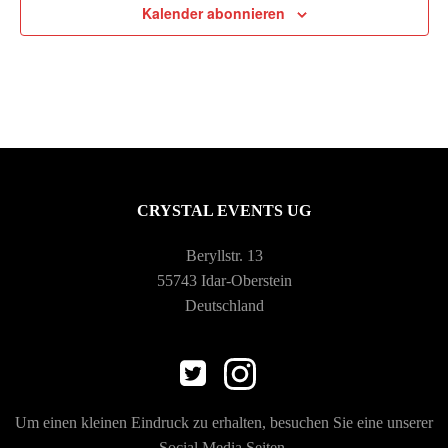
v
-
Kalender abonnieren
u
o
N
n
n
a
g
V
v
A
e
i
n
CRYSTAL EVENTS UG
r
g
s
Beryllstr. 13
55743 Idar-Oberstein
a
a
i
Deutschland
c
n
t
h
s
i
Um einen kleinen Eindruck zu erhalten, besuchen Sie eine unserer
t
Social Media Seiten.