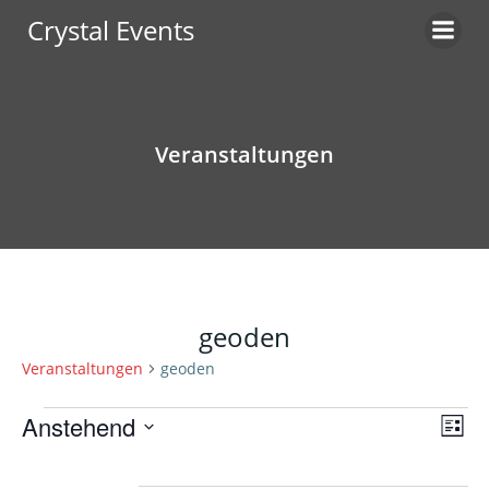
Zum
Crystal Events
Inhalt
springen
Veranstaltungen
geoden
Veranstaltungen
geoden
Veranstaltungen
A
V
Anstehend
Liste
Datum
n
e
wählen.