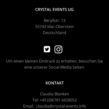
a
g
CRYSTAL EVENTS UG
v
A
Beryllstr. 13
55743 Idar-Oberstein
i
n
Deutschland
g
s
a
i
Um einen kleinen Eindruck zu erhalten, besuchen Sie
t
c
eine unserer Social Media Seiten.
h
i
KONTAKT
t
o
Claudia Blanken
e
n
Tel: +49 (0)6781 6658052
n
Email: claudia@crystal-events.info