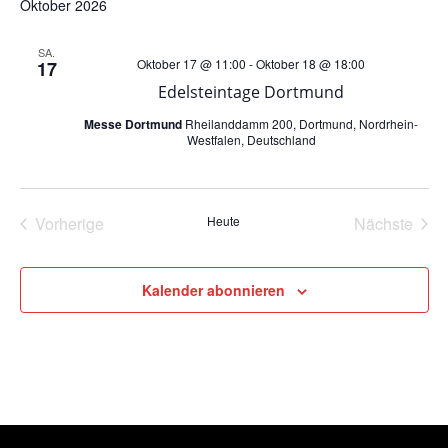
Oktober 2026
r
s
SA.
Oktober 17 @ 11:00
-
Oktober 18 @ 18:00
17
a
i
Edelsteintage Dortmund
n
c
Messe Dortmund
Rheilanddamm 200, Dortmund, Nordrhein-
Westfalen, Deutschland
s
h
t
t
Vorherige
Heute
Nächste
Veranstaltungen
Veransta
a
e
Kalender abonnieren
l
n
t
-
u
N
n