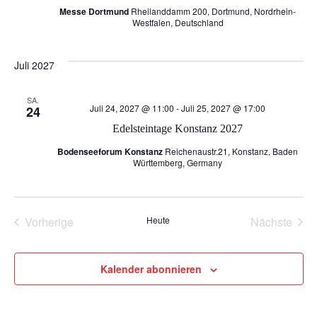
Messe Dortmund
Rheilanddamm 200, Dortmund, Nordrhein-
a
g
Westfalen, Deutschland
v
A
Juli 2027
i
n
SA.
Juli 24, 2027 @ 11:00
-
Juli 25, 2027 @ 17:00
24
g
s
Edelsteintage Konstanz 2027
a
i
Bodenseeforum Konstanz
Reichenaustr.21, Konstanz, Baden
Württemberg, Germany
c
t
h
i
Vorherige
Heute
Nächste
Veranstaltungen
Veransta
t
o
Kalender abonnieren
e
n
n