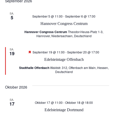
September 2026
r
s
SA.
September 5 @ 11:00
-
September 6 @ 17:00
5
a
i
Hannover Congress Centrum
n
Hannover Congress Centrum
Theodor-Heuss-Platz 1-3,
c
Hannover, Niedersachsen, Deutschland
s
h
SA.
Hervorgehoben
September 19 @ 11:00
-
September 20 @ 17:00
19
t
t
Edelsteintage Offenbach
a
Stadthalle Offenbach
Waldstr. 312, Offenbach am Main, Hessen,
e
Deutschland
l
n
Oktober 2026
t
-
u
SA.
Oktober 17 @ 11:00
-
Oktober 18 @ 18:00
17
N
Edelsteintage Dortmund
n