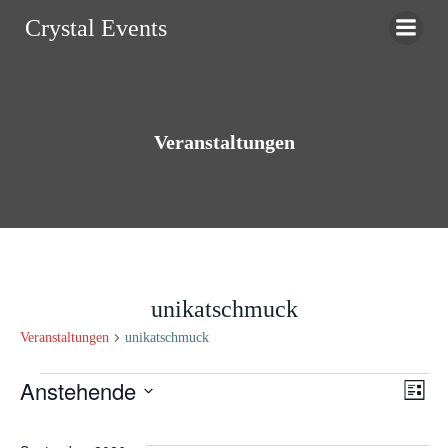
Zum
Crystal Events
Inhalt
springen
Veranstaltungen
unikatschmuck
Veranstaltungen
unikatschmuck
Veranstaltungen
Anstehende
A
V
Liste
Datum
e
n
wählen.