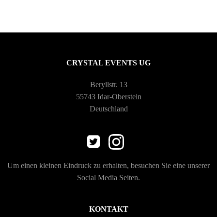
-
N
a
CRYSTAL EVENTS UG
v
Beryllstr. 13
55743 Idar-Oberstein
i
Deutschland
g
a
Um einen kleinen Eindruck zu erhalten, besuchen Sie eine unserer
t
Social Media Seiten.
i
KONTAKT