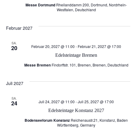
Messe Dortmund
Rheilanddamm 200, Dortmund, Nordrhein-
a
g
Westfalen, Deutschland
v
A
Februar 2027
i
n
SA.
Februar 20, 2027 @ 11:00
-
Februar 21, 2027 @ 17:00
20
g
s
Edelsteintage Bremen
a
i
Messe Bremen
Findorffstr. 101, Bremen, Bremen, Deutschland
c
t
Juli 2027
h
i
SA.
Juli 24, 2027 @ 11:00
-
Juli 25, 2027 @ 17:00
24
t
o
Edelsteintage Konstanz 2027
e
Bodenseeforum Konstanz
Reichenaustr.21, Konstanz, Baden
n
Württemberg, Germany
n