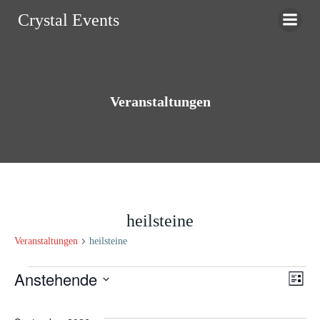
Zum
Crystal Events
Inhalt
springen
Veranstaltungen
heilsteine
Veranstaltungen
heilsteine
Veranstaltungen
Anstehende
A
V
Liste
Datum
e
n
wählen.