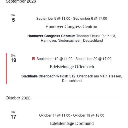
September 2026
r
s
SA.
September 5 @ 11:00
-
September 6 @ 17:00
5
a
i
Hannover Congress Centrum
n
Hannover Congress Centrum
Theodor-Heuss-Platz 1-3,
c
Hannover, Niedersachsen, Deutschland
s
h
SA.
Hervorgehoben
September 19 @ 11:00
-
September 20 @ 17:00
19
t
t
Edelsteintage Offenbach
a
Stadthalle Offenbach
Waldstr. 312, Offenbach am Main, Hessen,
e
Deutschland
l
n
Oktober 2026
t
-
u
SA.
Oktober 17 @ 11:00
-
Oktober 18 @ 18:00
17
N
Edelsteintage Dortmund
n